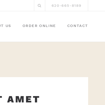
Search
620-665-8189
for:
UT US
ORDER ONLINE
CONTACT
T AMET