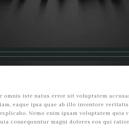
de omnis iste natus error sit voluptatem accu
am, eaque ipsa quae ab illo inventore veritatis
t explicabo. Nemo enim ipsam voluptatem quia v
 quia consequuntur magni dolores eos qui rati