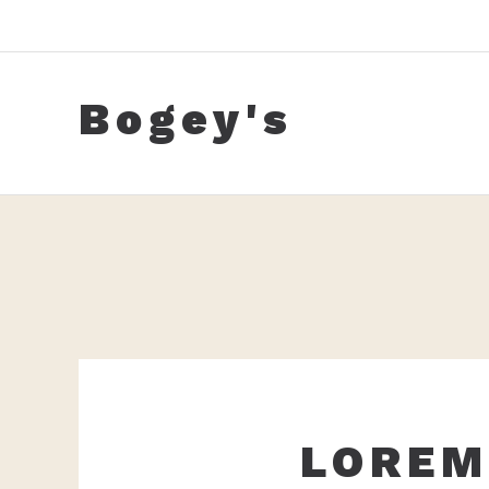
Skip
to
content
Bogey's
LOREM